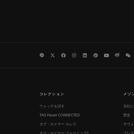
LINE
Twitter
Facebook
Instagram
LinkedIn
Pinterest
Youtube
Weibo
W
コレクション
メゾ
ウォッチを試す
当社に
TAG Heuer CONNECTED
歴史
タグ・ホイヤー カレラ
サヴォ
タグ・ホイヤー フォーミュラ1
プレ