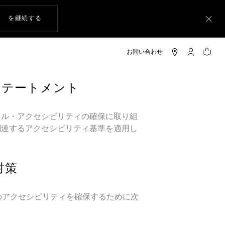
ウェブサイト上のナビゲーション
を継続する
ト
マイ タグ・
ショッ
ステートメント
タル・アクセシビリティの確保に取り組
関連するアクセシビリティ基準を適用し
対策
トのアクセシビリティを確保するために次