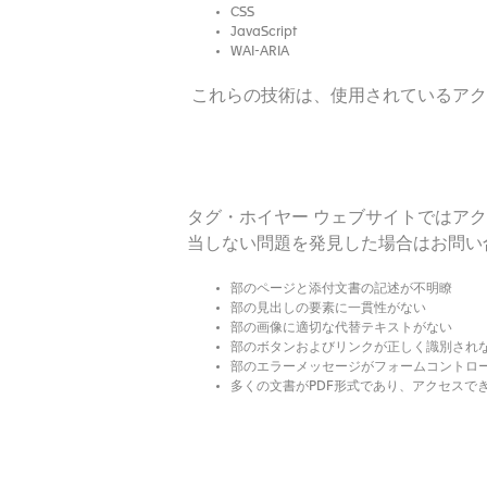
CSS
JavaScript
WAI-ARIA
これらの技術は、使用されているアク
タグ・ホイヤー ウェブサイトではア
当しない問題を発見した場合はお問い
部のページと添付文書の記述が不明瞭
部の見出しの要素に一貫性がない
部の画像に適切な代替テキストがない
部のボタンおよびリンクが正しく識別され
部のエラーメッセージがフォームコントロ
多くの文書がPDF形式であり、アクセスで