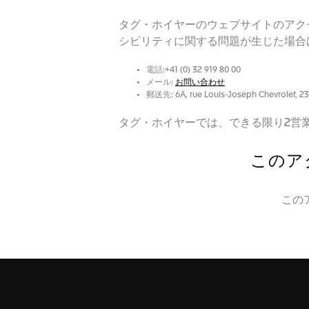
タグ・ホイヤーのウェブサイトのアク
シビリティに関する問題が生じた場合
電話:+41 (0) 32 919 80 00
メール:
お問い合わせ
郵送先: 6A, rue Louis-Joseph Chevrolet, 2
タグ・ホイヤーでは、できる限り2営
このア
この