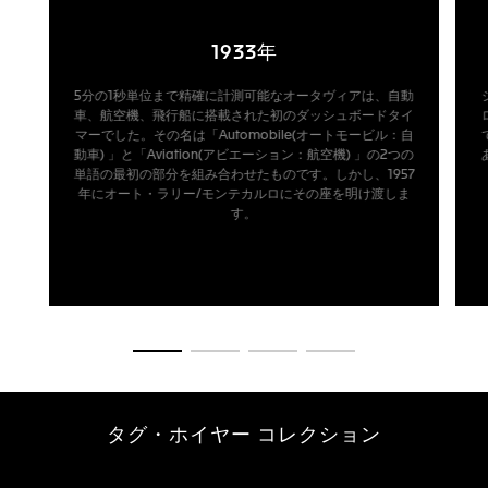
1933年
5分の1秒単位まで精確に計測可能なオータヴィアは、自動
車、航空機、飛行船に搭載された初のダッシュボードタイ
マーでした。その名は「Automobile(オートモービル：自
動車) 」と「Aviation(アビエーション：航空機) 」の2つの
単語の最初の部分を組み合わせたものです。しかし、1957
年にオート・ラリー/モンテカルロにその座を明け渡しま
す。
商品の詳細に移動 1
商品の詳細に移動 2
商品の詳細に移動 3
商品の詳細に移動 4
タグ・ホイヤー コレクション