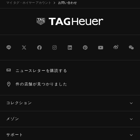
マイ タグ・ホイヤー アカウント
お問い合わせ
LINE
Twitter
Facebook
Instagram
LinkedIn
Pinterest
Youtube
Weibo
We
ニュースレターを購読する
件の店舗が見つかりました
コレクション
メゾン
サポート