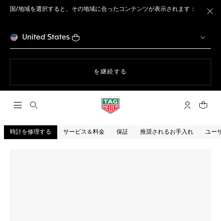
国/地域を選択すると、その地域に合ったコンテンツが表示されます：
ト
United States
ウェブサイト上のナビゲーション
を継続する
検索画面を開く
マイ タグ・
ショッ