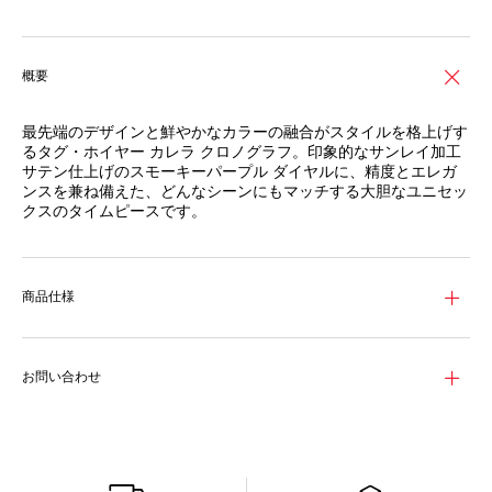
概要
最先端のデザインと鮮やかなカラーの融合がスタイルを格上げす
るタグ・ホイヤー カレラ クロノグラフ。印象的なサンレイ加工
サテン仕上げのスモーキーパープル ダイヤルに、精度とエレガ
ンスを兼ね備えた、どんなシーンにもマッチする大胆なユニセッ
クスのタイムピースです。
奥行き感を与え、洗練された魅力を高めているのが、タグ・ホイ
ヤー モナコ クロノグラフ(Ref. CBL2118) にインスパイアされた
サンレイ加工サテン仕上げのスモーキーパープル ダイヤル。ブ
商品仕様
ラックのサブダイヤルとのコントラストが印象的なデザインをさ
らに際立たせています。
サテン＆ポリッシュ仕上げステンレススティール製39mmケース
お問い合わせ
には自社製自動巻ムーブメント キャリバーTH20-00を搭載。シ
グネチャーのグラスボックスデザインはベゼルレスで、耐久性を
確保したクールでモダンなシルエットを湛えています。
ダイヤルを引き立てているのが、パープルのライニングをあしら
ったブラックカーフスキン パンチングレザーストラップです。