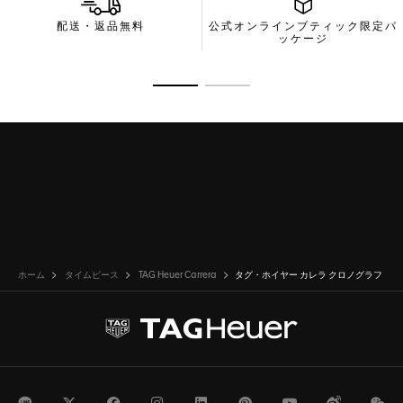
CAPSAセルフストラップ交換システムが、その日の気分に合わせ
配送・返品無料
公式オンラインブティック限定パ
てストラップをカスタマイズすることを可能にし、スタイリッシ
ッケージ
ュな演出が着用する楽しさをもたらします。
商品の詳細に移動 1
商品の詳細に移動 2
ホーム
タイムピース
TAG Heuer Carrera
タグ・ホイヤー カレラ クロノグラフ
LINE
Twitter
Facebook
Instagram
LinkedIn
Pinterest
Youtube
Weibo
We