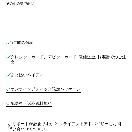
その他の類似商品
オンラインブティックサービス
5年間の保証
クレジットカード、デビットカード, 電信送金, お電話でのご注
文
あと払いペイディ
オンラインブティック限定パッケージ
配送料・返品送料無料
サポートが必要ですか？ クライアントアドバイザーにお問
い合わせください