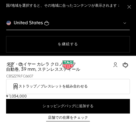
国/地域を選択すると、その地域に合ったコンテンツが表示されます：
ト
United States
ウェブサイト上のナビゲーション
を継続する
タグ・ホイヤー カレラ クロノグラフ
検索画面を開く
マイ タグ・
ショッ
自動巻, 39 mm, ステンレススティール
CBS2219.FC6607
ストラップ／ブレスレットを組み合わせる
¥ 1,034,000
ショッピングバッグに追加する
店舗での在庫をチェック