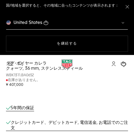
国/地域を選択すると、その地域に合ったコンテンツが表示されます：
ト
United States
ウェブサイト上のナビゲーション
を継続する
タグ･ホイヤー カレラ
検索画面を開く
マイ タグ・
ショッ
クォーツ, 36 mm, ステンレススティール
WBK1311.BA0652
在庫がありません。
¥ 407,000
オンラインブティックサービス
5年間の保証
クレジットカード、デビットカード, 電信送金, お電話でのご注
文