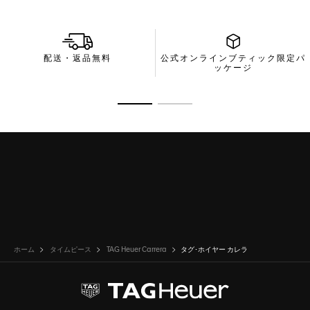
配送・返品無料
公式オンラインブティック限定パ
ッケージ
商品の詳細に移動 1
商品の詳細に移動 2
ホーム
タイムピース
TAG Heuer Carrera
タグ･ホイヤー カレラ