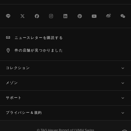
LINE
Twitter
Facebook
Instagram
LinkedIn
Pinterest
Youtube
Weibo
We
ニュースレターを購読する
件の店舗が見つかりました
コレクション
メゾン
サポート
プライバシー＆規約
© TAG Heuer Brand of LVMH Swiss