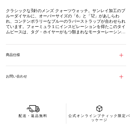
クラシックな3針のメンズ クォーツウォッチ。サンレイ加工のブ
ルーダイヤルに、オーバーサイズの「6」と「12」があしらわ
れ、コンテンポラリーなブルーのラバーストラップが合わせられ
ています。フォーミュラ１にインスピレーションを得たこのタイ
ムピースは、タグ・ホイヤーがもつ類まれなモーターレーシング
のヘリテージと、プレッシャーの下での卓越性への情熱を体現し
ています。
直径43mmのステンレススティール製ケースに、60分スケール
を備えたブルーのステンレススティール製逆回転防止ベゼルが付
いています。
商品仕様
ダイヤルには、針、インデックス、そしてオーバーサイズの12と
6の数字が配され、どんなコンディションでも読み取りやすさを
実現。耐久性の高いサファイアクリスタルでしっかりと守られて
お問い合わせ
います。
頑丈なブルーのラバーストラップには、ステンレススティール製
ピンバックルが付き、モーターレーシングに着想を得たパンチン
グ加工が施され、耐久性と着け心地を融合しています。
配送・返品無料
公式オンラインブティック限定パ
ッケージ