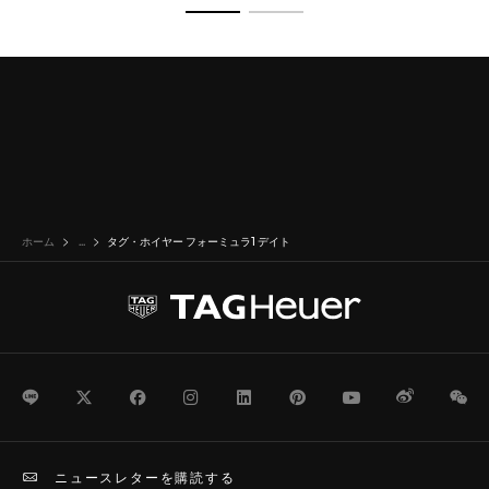
商品の詳細に移動 1
商品の詳細に移動 2
ホーム
...
タグ・ホイヤー フォーミュラ1 デイト
LINE
Twitter
Facebook
Instagram
LinkedIn
Pinterest
Youtube
Weibo
We
ニュースレターを購読する