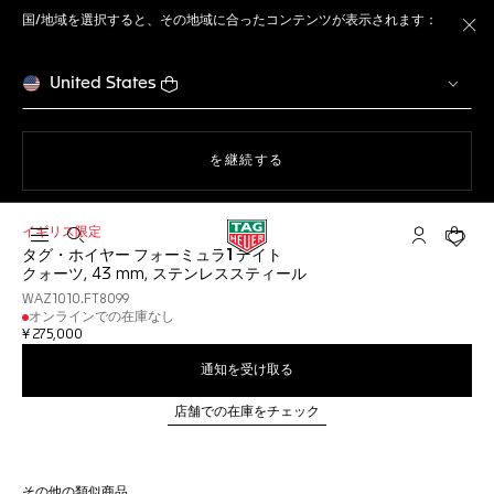
国/地域を選択すると、その地域に合ったコンテンツが表示されます：
ト
United States
ウェブサイト上のナビゲーション
を継続する
イギリス限定
検索画面を開く
マイ タグ・
ショッ
タグ・ホイヤー フォーミュラ1 デイト
クォーツ, 43 mm, ステンレススティール
WAZ1010.FT8099
オンラインでの在庫なし
¥ 275,000
通知を受け取る
店舗での在庫をチェック
その他の類似商品