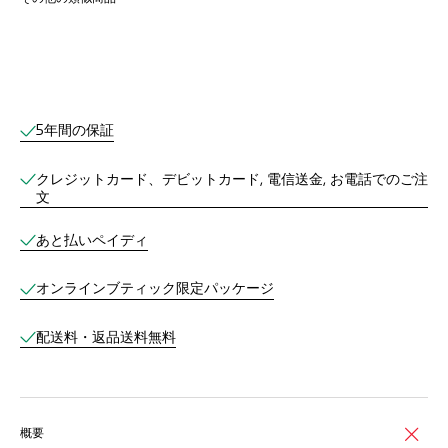
オンラインブティックサービス
5年間の保証
クレジットカード、デビットカード, 電信送金, お電話でのご注
文
あと払いペイディ
オンラインブティック限定パッケージ
配送料・返品送料無料
概要