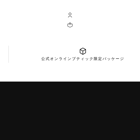
マイ タグ・ホイヤー アカウント
ショッピングバッグに0個の商品が入って
公式オンラインブティック限定パッケージ