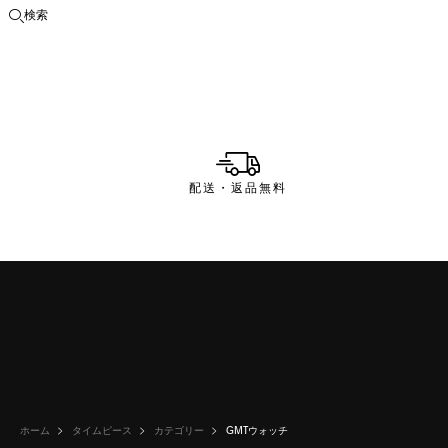
検索
検索画面を開く
配送・返品無料
ホーム
タイムピース
カテゴリー
GMTウォッチ