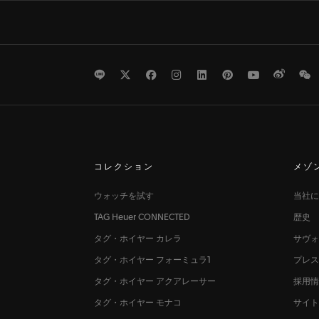
LINE
Twitter
Facebook
Instagram
LinkedIn
Pinterest
Youtube
Weibo
W
コレクション
メゾ
ウォッチを試す
当社に
TAG Heuer CONNECTED
歴史
タグ・ホイヤー カレラ
サヴォ
タグ・ホイヤー フォーミュラ1
プレ
タグ・ホイヤー アクアレーサー
採用
タグ・ホイヤー モナコ
サイト