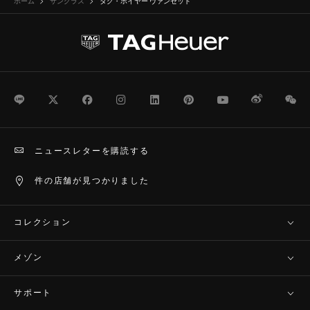
ホーム
サングラス
タグ・ホイヤー ヴァンセット
LINE
Twitter
Facebook
Instagram
LinkedIn
Pinterest
Youtube
Weibo
We
ニュースレターを購読する
件の店舗が見つかりました
コレクション
メゾン
サポート