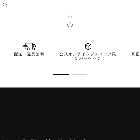
検索画面を開く
マイ タグ・ホイヤー アカウント
ショッピングバッグに0個の商品が入って
配送・返品無料
公式オンラインブティック限
真正
定パッケージ
商品の詳細に移動 1
商品の詳細に移動 2