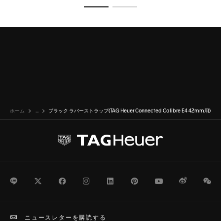
商品の詳細に移動 1
商品の詳細に移動 2
ホーム
...
ブラック ラバーストラップ(TAG Heuer Connected Calibre E4 42mm用)
LINE
Twitter
Facebook
Instagram
LinkedIn
Pinterest
Youtube
Weibo
We
ニュースレターを購読する