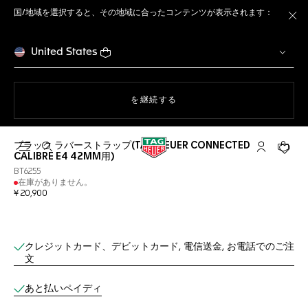
国/地域を選択すると、その地域に合ったコンテンツが表示されます：
ト
United States
ウェブサイト上のナビゲーション
を継続する
ブラック ラバーストラップ(TAG HEUER CONNECTED
検索画面を開く
マイ タグ・
ショッ
CALIBRE E4 42MM用)
BT6255
在庫がありません。
¥ 20,900
オンラインブティックサービス
クレジットカード、デビットカード, 電信送金, お電話でのご注
文
あと払いペイディ