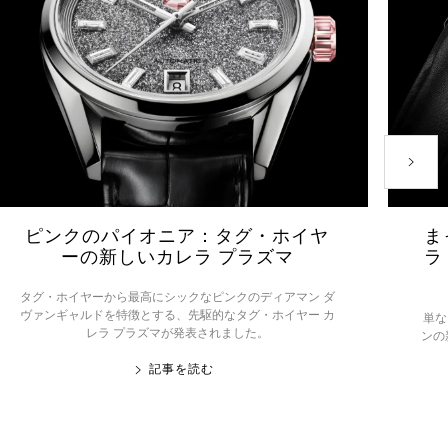
おすす
ピンクのパイオニア：タグ・ホイヤ
ま
ーの新しいカレラ プラズマ
ラ
タグ・ホイヤーから最高にシックなピンクのディアマン ダ
ヴァンギャルドを特徴とする、先駆的なタグ・ホイヤー カ
単な
レラ プラズマが発表されました。
ンの
記事を読む