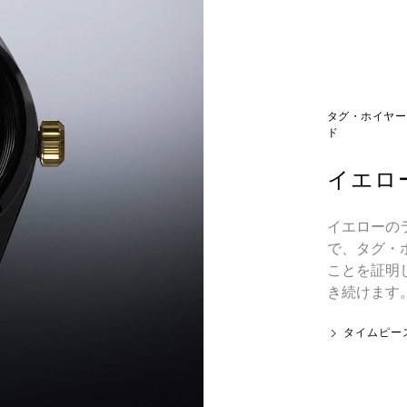
タグ・ホイヤー 
ド
イエロ
イエローの
で、タグ・
ことを証明
き続けます
タイムピー