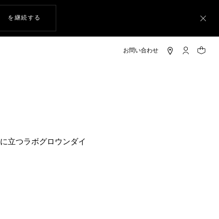
ウェブサイト上のナビゲーション
を継続する
ト
マイ タグ・
ショッ
ド
に立つラボグロウンダイ