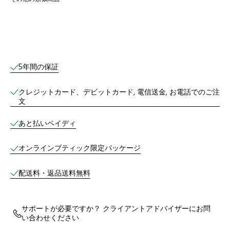
オンラインブティックサービス
5年間の保証
クレジットカード、デビットカード, 電信送金, お電話でのご注
文
あと払いペイディ
オンラインブティック限定パッケージ
配送料・返品送料無料
サポートが必要ですか？ クライアントアドバイザーにお問
い合わせください