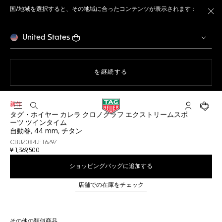
国/地域を選択すると、その地域に合ったコンテンツが表示されます：
ト
United States
ウェブサイト上のナビゲーション
を継続する
新作
検索画面を開く
マイ タグ・
ショッ
タグ・ホイヤー カレラ クロノグラフ エクストリームスポ
ーツ ツインタイム
自動巻, 44 mm, チタン
CBU2084.FT6297
¥ 1,369,500
ショッピングバッグに追加する
店舗での在庫をチェック
その他の類似商品