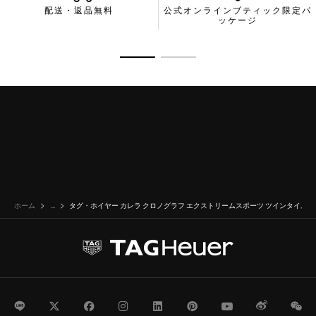
キャリバーです。ケースバックにあしらわれたビクトリーリース
配送・返品無料
公式オンラインブティック限定パ
のシンボルが、タグ・ホイヤーがもつモータースポーツの勝利の
ッケージ
レガシーを讃えています。
ティールグリーンの一体型ラバーストラップにはチタン製フォー
商品の詳細に移動 1
商品の詳細に移動 2
ルディングバックルと微調整システムが備えられ、人間工学に基
づくしっかりとしたフィットを1日中約束します。ウォッチの大
胆なデザインを引き立てる、着け心地の良さとレジリエンスをひ
とつにしたストラップです。
ホーム
...
タグ・ホイヤー カレラ クロノグラフ エクストリームスポーツ ツインタイム
LINE
Twitter
Facebook
Instagram
LinkedIn
Pinterest
Youtube
Weibo
We