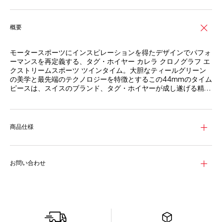
概要
モータースポーツにインスピレーションを得たデザインでパフォ
ーマンスを再定義する、タグ・ホイヤー カレラ クロノグラフ エ
クストリームスポーツ ツインタイム。大胆なティールグリーン
の美学と最先端のテクノロジーを特徴とするこの44mmのタイム
ピースは、スイスのブランド、タグ・ホイヤーが成し遂げる精巧
なエンジニアリングとスタイルの融合を体現しています。
オープンワークのダイヤルは、サテン仕上げとグレイン仕上げが
美しい効果を生み出しています。ティールグリーンが縁取るブラ
ックのフランジがダイナミックなタッチを添え、レッドとティー
商品仕様
ルのラッカー仕上げの針がクリアな読み取りを約束。6時位置に
レイアウトされたオープンワークの日付表示をスーパールミノバ
® が際立たせ、モーターレーシングからのインスピレーション
を強調します。
お問い合わせ
堅牢性とエレガンスをバランスよく備えた、グレード2チタン製
の44mmサイズのウォッチ。バイカラーの固定式セラミック製ベ
ゼルには、GMT機能が付いた24時間スケールが備えられていま
す。その中心で鼓動を刻むのは、TH20-02 ムーブメント。約80
時間のパワーリザーブを誇る、革新的自社製GMTクロノグラフ