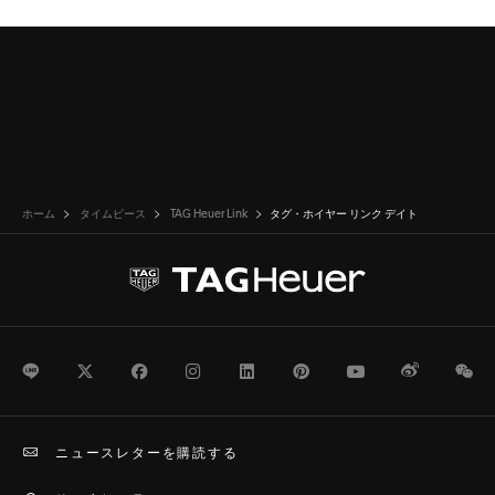
ホーム
タイムピース
TAG Heuer Link
タグ・ホイヤー リンク デイト
LINE
Twitter
Facebook
Instagram
LinkedIn
Pinterest
Youtube
Weibo
We
ニュースレターを購読する