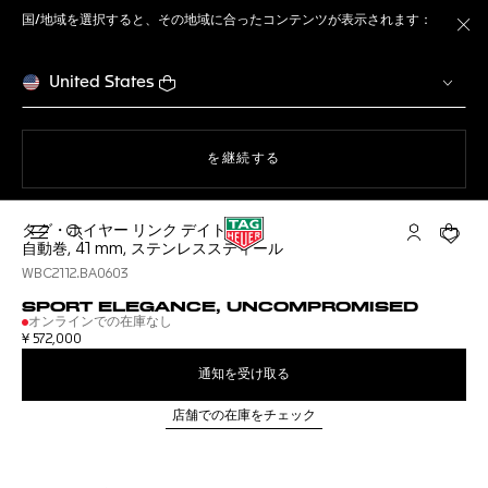
国/地域を選択すると、その地域に合ったコンテンツが表示されます：
ト
United States
ウェブサイト上のナビゲーション
を継続する
タグ・ホイヤー リンク デイト
検索画面を開く
マイ タグ・
ショッ
自動巻, 41 mm, ステンレススティール
WBC2112.BA0603
SPORT ELEGANCE, UNCOMPROMISED
オンラインでの在庫なし
¥ 572,000
通知を受け取る
店舗での在庫をチェック