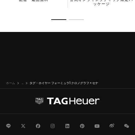
配送・返品無料
公式オンラインブティック限定パ
ド、セナに捧げるオマージュとして、ケースバックには、彼が愛
ッケージ
用していたヘルメットの刻印が施されています。
商品の詳細に移動 1
商品の詳細に移動 2
ホーム
...
タグ・ホイヤー フォーミュラ1 クロノグラフ × セナ
LINE
Twitter
Facebook
Instagram
LinkedIn
Pinterest
Youtube
Weibo
We