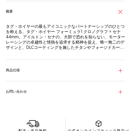
概要
タグ・ホイヤーの最もアイコニックなパートナーシップのひとつ
を称える、タグ・ホイヤー フォーミュラ1 クロノグラフ × セナ
44mm。アイルトン・セナの、大胆で恐れを知らない、モーター
レーシングの卓越性と情熱を追求する精神を捉え、唯一無二のデ
ザインと、DLCコーティングを施したチタンやフォージドカーボ
ン製ベゼルをはじめとした上質な素材で表現する、堂々としたタ
イムピースです。
印象的な美しさを放つ、セナのレガシーを象徴するイエロー、ブ
ルー、グリーンの色合いでアクセントがつけられたブラック サ
ンレイダイヤル。鮮やかなイエローのラッカー仕上げが施された
商品仕様
センター針とサブダイヤルのディテールに、伝説のドライバーの
大胆不敵な精神が映し出されています。
超高速のモーターレーシングで求められる要件を満たすよう設計
お問い合わせ
された44mmのブラックDLCチタン製ケースとフォージドカーボ
ン製ベゼルが、耐久性と軽量感の両立を見事に実現。ベゼルに刻
まれたセナのロゴが、アイコニックなパートナーシップを強調
し、限界を超えるインスピレーションをもたらします。
このクロノグラフには自動巻ムーブメントが搭載され、一秒一秒
高精度に時を刻むことを約束します。レーシング界のレジェン