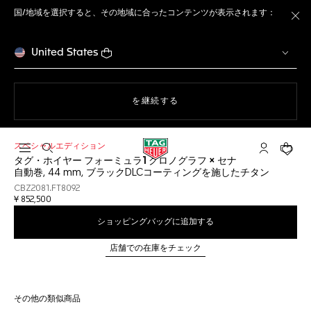
国/地域を選択すると、その地域に合ったコンテンツが表示されます：
ト
United States
ウェブサイト上のナビゲーション
を継続する
スペシャルエディション
検索画面を開く
マイ タグ・
ショッ
タグ・ホイヤー フォーミュラ1 クロノグラフ × セナ
自動巻, 44 mm, ブラックDLCコーティングを施したチタン
CBZ2081.FT8092
¥ 852,500
ショッピングバッグに追加する
店舗での在庫をチェック
その他の類似商品