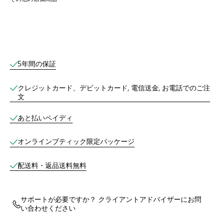
オンラインブティックサービス
5年間の保証
クレジットカード、デビットカード, 電信送金, お電話でのご注
文
あと払いペイディ
オンラインブティック限定パッケージ
配送料・返品送料無料
サポートが必要ですか？ クライアントアドバイザーにお問
い合わせください