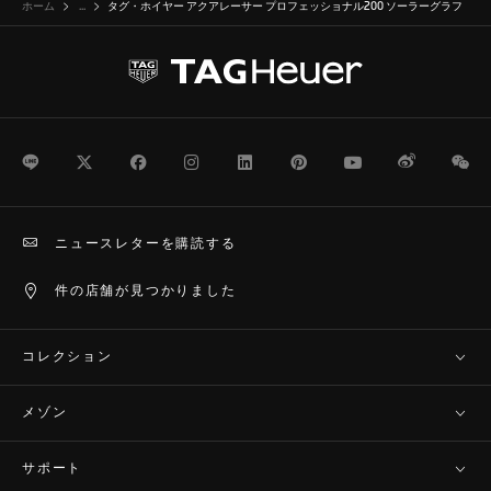
ホーム
...
タグ・ホイヤー アクアレーサー プロフェッショナル200 ソーラーグラフ
LINE
Twitter
Facebook
Instagram
LinkedIn
Pinterest
Youtube
Weibo
We
ニュースレターを購読する
件の店舗が見つかりました
コレクション
メゾン
サポート