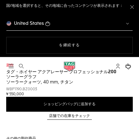
国/地域を選択すると、その地域に合ったコンテンツが表示されます：
ト
United States
ウェブサイト上のナビゲーション
を継続する
新作
検索画面を開く
マイ タグ・
ショッ
タグ・ホイヤー アクアレーサー プロフェッショナル200
ソーラーグラフ
ソーラークォーツ, 40 mm, チタン
WBP1190.BZ0003
¥ 550,000
ショッピングバッグに追加する
店舗での在庫をチェック
その他の類似商品