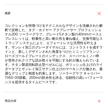
概要
コレクションを特徴づけるテクニカルなデザインを洗練された解
釈で反映した、タグ・ホイヤー アクアレーサー プロフェッショ
ナル200 ソーラーグラフ。グレード5チタン製の40mmケースと
ブレスレットは、軽量性と高い耐久性を兼ね備え、交換可能なス
トラップ システムにより、エフォートレスな汎用性を叶えま
す。サンレイ加工のグレーダイヤルには、コントラストを成すラ
インと、新しくデザインされた角度をつけたミニッツフランジ、
ローズゴールドプレートのインデックス、スーパールミノバ®
が塗布されクリアな読み取りを可能にする針が備えられていま
す。チタン製逆回転防止型ベゼルには、ポリッシュ仕上げのライ
ダータブとサンレイ加工サテン仕上げのマーキングが施され、最
適なグリップと精度を約束します。ソーラーグラフ キャリバー
TH50-00搭載。200mの防水性を誇る、信頼性の高いパフォーマ
ンスを提供するタイムピースです。
商品仕様