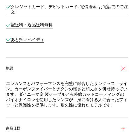
オンラインブティックサービス
クレジットカード、デビットカード, 電信送金, お電話でのご注
文
配送料・返品送料無料
あと払いペイディ
概要
エレガンスとパフォーマンスを完璧に融合したサングラス、ライ
ン。カーボンファイバーとチタンの軽さと頑丈さを併せ持ってい
ます。ダイニーマ® 製ケーブルと赤外線カットコーティングの
バイオナイロンを使用したレンズが、身に着ける人に合ったフィ
ットと保護性を提供します。耐久性に優れたモデルです。
滑らかなセミマットの仕上げが美しい、耐久性のあるロングカー
ボンファイバー製フレームが、比類のない強度とエレガンスを提
供します。
商品仕様