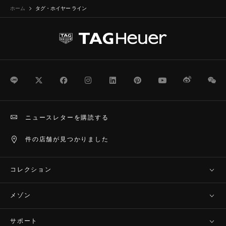
ホーム
タグ・ホイヤー ライン
LINE
Twitter
Facebook
Instagram
LinkedIn
Pinterest
Youtube
Weibo
We
ニュースレターを購読する
件の店舗が見つかりました
コレクション
メゾン
サポート