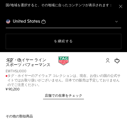
国/地域を選択すると、その地域に合ったコンテンツが表示されます：
ト
United States
ウェブサイト上のナビゲーション
を継続する
タグ・ホイヤー ライン
検索画面を開く
マイ タグ・
ショッ
スポーツ パフォーマンス
EWTHSLI000
タグ・ホイヤーのアイウェア コレクションは、現在、お住いの国の公式サ
イトではお取り扱いがございません。日本での販売は予定しておりません
のでご注意ください。
¥ 90,200
店舗での在庫をチェック
その他の類似商品