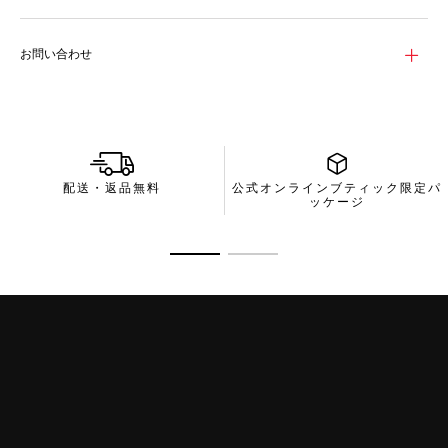
赤外線カットコーティングが施され、サンセットパープルのフラ
ッシュが入った、グレーのバイオナイロン製レンズが特徴のサン
グラス。カテゴリー 3のプロテクションを備え、熱をカットしま
お問い合わせ
す。
効率的でコンパクト 再生素材を使用した滑らかなラインのパッ
ケージは、効率的なデザインと資源の利用を目指すメゾンの姿勢
を反映しています。
配送・返品無料
公式オンラインブティック限定パ
ッケージ
商品の詳細に移動 1
商品の詳細に移動 2