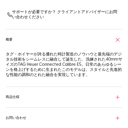
サポートが必要ですか？ クライアントアドバイザーにお問
い合わせください
概要
タグ・ホイヤーが誇る優れた時計製造のノウハウと最先端のデジ
タル技術をシームレスに融合して誕生した、洗練された40mmサ
イズのTAG Heuer Connected Calibre E5。日常のあらゆるシー
ンを格上げするために生まれたこのモデルは、スタイルと先進的
な性能の調和のとれた融合を実現しています。
この40mmのTAG Heuer Connected Calibre E5は、ステンレス
スティール製ケースにドーム型サファイアクリスタルを採用し、
エレガンスなグレーとシルバーのマーキングを施したデザイン。
商品仕様
3時位置にシルバーのステンレススティール製リューズ、2時位
置と4時位置にステンレススティール製のプッシュボタンを配し
ています。ステンレススティール製ブレスレットがシームレスで
快適なフィット感を実現しています。
お問い合わせ
自社開発による初の「タグ・ホイヤーOS」を体験してくださ