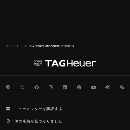
ホーム
...
TAG Heuer Connected Calibre E5
LINE
Twitter
Facebook
Instagram
LinkedIn
Pinterest
Youtube
Weibo
We
ニュースレターを購読する
件の店舗が見つかりました