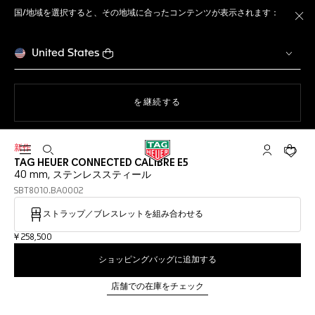
国/地域を選択すると、その地域に合ったコンテンツが表示されます：
ト
United States
ウェブサイト上のナビゲーション
を継続する
新作
検索画面を開く
マイ タグ・
ショッ
TAG HEUER CONNECTED CALIBRE E5
40 mm, ステンレススティール
SBT8010.BA0002
ストラップ／ブレスレットを組み合わせる
¥ 258,500
ショッピングバッグに追加する
店舗での在庫をチェック