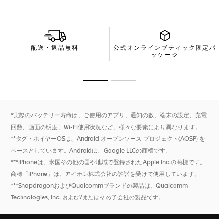
い。独自のユーザーエクスペリエンスとインターフェースを備
え、スムーズで没入感のあるタグ・ホイヤー エクスペリエンス
を叶えます。低電力モードに設定すれば、最大約2日間ものバッ
テリー持続時間を実現。また、急速充電にも対応しているので、
わずか30分の充電で最大約1日分の駆動時間を確保できます。新
配送・返品無料
公式オンラインブティック限定パ
たに搭載されたスピーカーによって、通話管理や音声アシスタン
ッケージ
トのショートカットが可能になりました。
新しいウェルネス機能(SpO2、呼吸数分析、心拍変動測定を含む
商品の詳細に移動 1
商品の詳細に移動 2
睡眠トラッキング。この機能のみ対応)。心拍数、改善された
GPS、高度計など、スポーツのための高精度なアクティビティ ト
ラッキング機能。
*実際のバッテリー寿命は、ご使用のアプリ、通知の数、端末の設定、充電
回数、画面の明度、Wi-Fi使用状況など、様々な要素により異なります。
**タグ・ホイヤーOSは、Android オープンソース プロジェクト(AOSP) を
ベースとしています。Androidは、Google LLCの商標です。
***iPhoneは、米国その他の国や地域で登録されたApple Inc.の商標です。
商標「iPhone」は、アイホン株式会社の許諾を受けて使用しています。
***SnapdragonおよびQualcommブランドの製品は、Qualcomm
Technologies, Inc. および/またはその子会社の製品です。