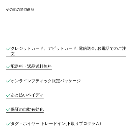
その他の類似商品
オンラインブティックサービス
クレジットカード、デビットカード, 電信送金, お電話でのご注
文
配送料・返品送料無料
オンラインブティック限定パッケージ
あと払いペイディ
保証の自動有効化
タグ・ホイヤー トレードイン(下取りプログラム)