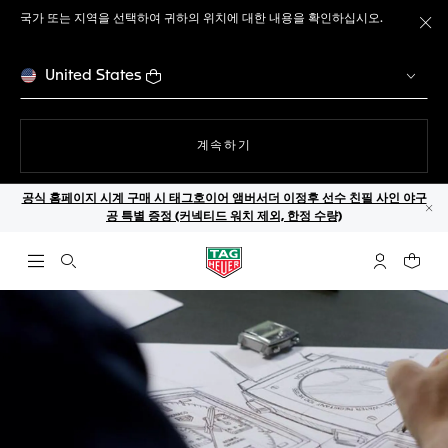
국가 또는 지역을 선택하여 귀하의 위치에 대한 내용을 확인하십시오.
메
United States
웹사이트에서
계속하기
공식 홈페이지 시계 구매 시 태그호이어 앰버서더 이정후 선수 친필 사인 야구
공 특별 증정 (커넥티드 워치 제외, 한정 수량)
닫
검색 열기
마이 태그호
귀하의