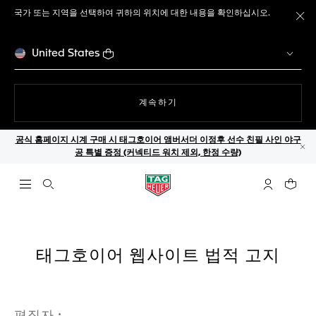
국가 또는 지역을 선택하여 귀하의 위치에 대한 내용을 확인하십시오.
메
United States
웹사이트에서
계속하기
공식 홈페이지 시계 구매 시 태그호이어 앰버서더 이정후 선수 친필 사인 야구
공 특별 증정 (커넥티드 워치 제외, 한정 수량)
닫
검색 열기
마이 태그호
귀하의
태그호이어 웹사이트 법적 고지