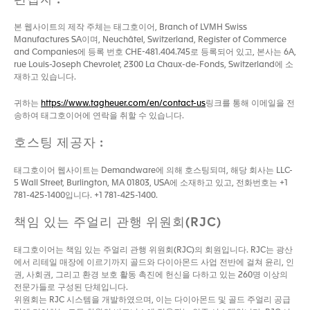
편집자 :
본 웹사이트의 제작 주체는 태그호이어, Branch of LVMH Swiss
Manufactures SA이며, Neuchâtel, Switzerland, Register of Commerce
and Companies에 등록 번호 CHE-481.404.745로 등록되어 있고, 본사는 6A,
rue Louis-Joseph Chevrolet, 2300 La Chaux-de-Fonds, Switzerland에 소
재하고 있습니다.
귀하는
https://www.tagheuer.com/en/contact-us
링크를 통해 이메일을 전
송하여 태그호이어에 연락을 취할 수 있습니다.
호스팅 제공자 :
태그호이어 웹사이트는 Demandware에 의해 호스팅되며, 해당 회사는 LLC-
5 Wall Street, Burlington, MA 01803, USA에 소재하고 있고, 전화번호는 +1
781-425-1400입니다. +1 781-425-1400.
책임 있는 주얼리 관행 위원회(RJC)
태그호이어는 책임 있는 주얼리 관행 위원회(RJC)의 회원입니다. RJC는 광산
에서 리테일 매장에 이르기까지 골드와 다이아몬드 사업 전반에 걸쳐 윤리, 인
권, 사회권, 그리고 환경 보호 활동 촉진에 헌신을 다하고 있는 260명 이상의
전문가들로 구성된 단체입니다.
위원회는 RJC 시스템을 개발하였으며, 이는 다이아몬드 및 골드 주얼리 공급