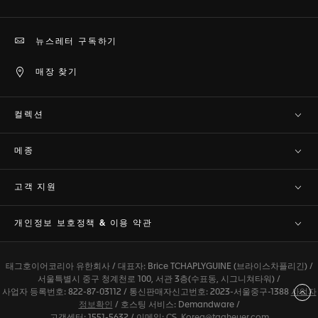
뉴스레터 구독하기
매장 찾기
컬렉션
메종
고객 지원​
개인정보 보호정책 & 이용 약관
태그호이어코리아 유한회사 / 대표자: Brice TCHAPLYGUINE (브라이스차플리긴) /
서울특별시 중구 청계천로 100, 서관 3층(수표동, 시그니쳐타워) /
사업자 등록번호: 822-87-03112 / 통신판매자신고번호: 2023-서울중구-1388
사업자
맨 위로 이동
정보확인
/ 호스팅 서비스: Demandware /