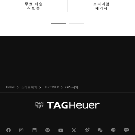
무료 배송
프리미엄
& 반품
패키지
슬라이드로 가기 1
슬라이드로 가기 2
Home
스마트 워치
DISCOVER
GPS 시계
Facebook
Instagram
LinkedIn
Pinterest
Youtube
Twitter
Weibo
WeChat
Line
Ka