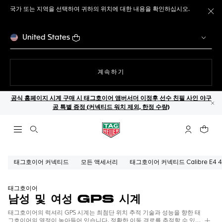
국가 또는 지역을 선택하여 귀하의 위치에 대한 내용을 확인하십시오.
메
United States
웹사이트에서
계속하기
공식 홈페이지 시계 구매 시 태그호이어 앰버서더 이정후 선수 친필 사인 야구
공 특별 증정 (커넥티드 워치 제외, 한정 수량)
닫
검색 열기
마이 태그호
귀하의