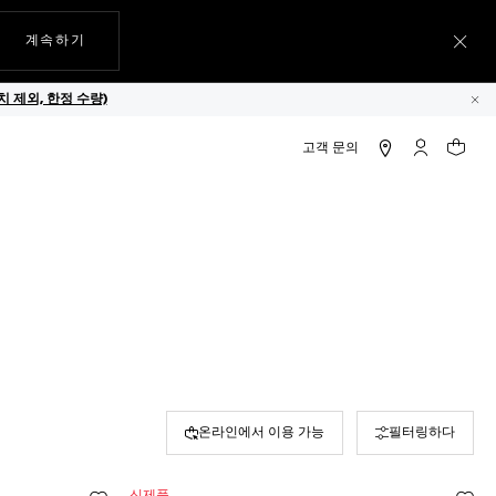
웹사이트에서
계속하기
메뉴
 제외, 한정 수량)
닫
마이 태그호
귀하의