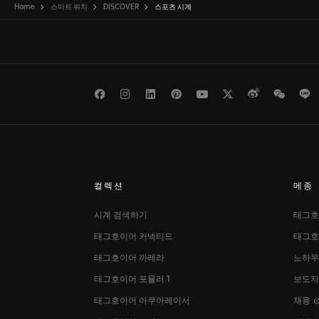
Home
스마트 워치
DISCOVER
스포츠 시계
Facebook
Instagram
LinkedIn
Pinterest
Youtube
Twitter
Weibo
WeCh
L
컬렉션
메종
시계 검색하기
태그호
태그호이어 커넥티드
태그호
태그호이어 까레라
노하우
태그호이어 포뮬러 1
보도
태그호이어 아쿠아레이서
채용