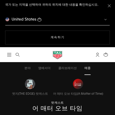
국가 또는 지역을 선택하여 귀하의 위치에 대한 내용을 확인하십시오.
메
United States
웹사이트에서
계속하기
검색 열기
마이 태그호
귀하의
분야
앰배서더
콜라보레이션
메종
엣지(THE EDGE) 팟캐스트
어 매터 오브 타임(A Matter of Time)
팟캐스트
어 매터 오브 타임