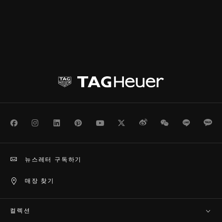
Facebook
Instagram
LinkedIn
Pinterest
Youtube
Twitter
Weibo
WeChat
Line
Ka
뉴스레터 구독하기
매장 찾기
컬렉션