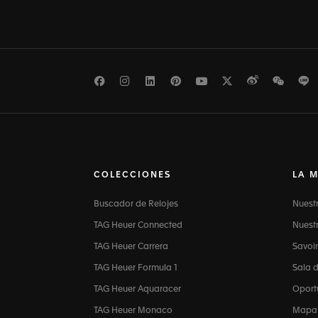
Facebook
Instagram
LinkedIn
Pinterest
Youtube
Twitter
Weibo
WeCh
L
COLECCIONES
LA 
Buscador de Relojes
Nuest
TAG Heuer Connected
Nuestr
TAG Heuer Carrera
Savoir
TAG Heuer Formula 1
Sala 
TAG Heuer Aquaracer
Oport
TAG Heuer Monaco
Mapa d