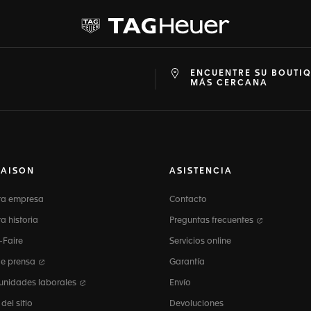
ENCUENTRE SU BOUTI
at
ine
MÁS CERCANA
MAISON
ASISTENCIA
ra empresa
Contacto
a historia
Preguntas frecuentes
-Faire
Servicios online
de prensa
Garantía
unidades laborales
Envío
el sitio
Devoluciones