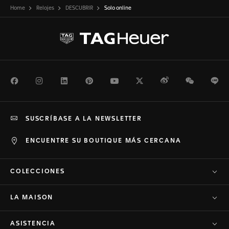
Home
Relojes
DESCUBRIR
Solo online
Facebook
Instagram
LinkedIn
Pinterest
Youtube
Twitter
Weibo
WeChat
Li
SUSCRÍBASE A LA NEWSLETTER
ENCUENTRE SU BOUTIQUE MÁS CERCANA
COLECCIONES
LA MAISON
ASISTENCIA