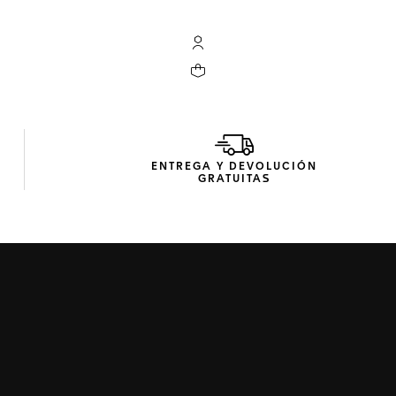
Cuenta Mi TAG Heuer
Su carrito contiene 0 productos
ENTREGA Y DEVOLUCIÓN
GRATUITAS