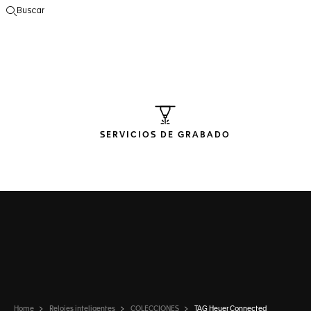
Buscar
Abrir el menú de búsqueda
SERVICIOS DE GRABADO
Home
Relojes inteligentes
COLECCIONES
TAG Heuer Connected