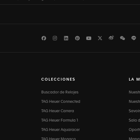
Facebook
Instagram
LinkedIn
Pinterest
Youtube
Twitter
Weibo
WeCh
L
COLECCIONES
LA 
Buscador de Relojes
Nuest
TAG Heuer Connected
Nuestr
TAG Heuer Carrera
Savoir
TAG Heuer Formula 1
Sala 
TAG Heuer Aquaracer
Oport
TAG Heuer Monaco
Mapa d