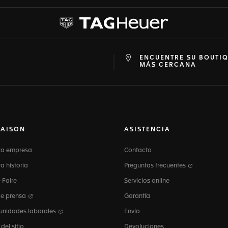
ENCUENTRE SU BOUTI
at
ine
MÁS CERCANA
MAISON
ASISTENCIA
ra empresa
Contacto
a historia
Preguntas frecuentes
-Faire
Servicios online
de prensa
Garantía
unidades laborales
Envío
el sitio
Devoluciones