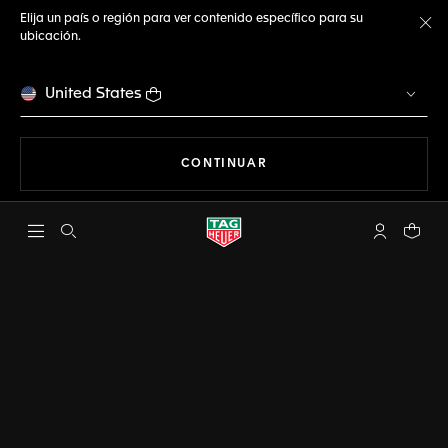
Elija un país o región para ver contenido específico para su
ubicación.
Ce
United States
NAVEGANDO EN LA WEB
CONTINUAR
Abrir el menú de búsqueda
Cuenta Mi 
Su car