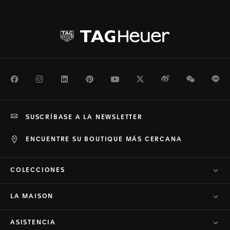
Facebook
Instagram
LinkedIn
Pinterest
Youtube
Twitter
Weibo
WeChat
Li
SUSCRÍBASE A LA NEWSLETTER
ENCUENTRE SU BOUTIQUE MÁS CERCANA
COLECCIONES
LA MAISON
ASISTENCIA