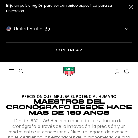
Elija un país o región para ver contenido específico para su
ubicación.
Ce
United States
NAVEGANDO EN LA WEB
CONTINUAR
Abrir el menú de búsqueda
Cuenta Mi 
Su car