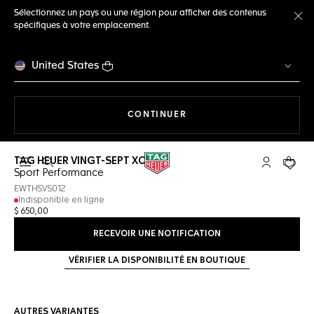
Sélectionnez un pays ou une région pour afficher des contenus
spécifiques à votre emplacement.
Fe
United States
LA NAVIGATION SUR LE S
CONTINUER
TAG HEUER VINGT-SEPT XOVER
Ouvrir la barre de recherche
Compte My
Votre 
Sport Performance
EWTHSVS012
Indisponible en ligne
$ 650,00
RECEVOIR UNE NOTIFICATION
VÉRIFIER LA DISPONIBILITÉ EN BOUTIQUE
AUTRES VARIANTES