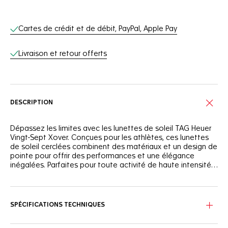
Services en ligne
Cartes de crédit et de débit, PayPal, Apple Pay
Livraison et retour offerts
DESCRIPTION
Dépassez les limites avec les lunettes de soleil TAG Heuer
Vingt-Sept Xover. Conçues pour les athlètes, ces lunettes
de soleil cerclées combinent des matériaux et un design de
pointe pour offrir des performances et une élégance
inégalées. Parfaites pour toute activité de haute intensité,
elles garantissent confort et clarté dans toutes les
conditions.
Les lunettes TAG Heuer Vingt-Sept Xover sont dotées d'une
monture robuste en graphite recyclé et en nylon biologique
avec des charnières en acier inoxydable, offrant une
SPÉCIFICATIONS TECHNIQUES
durabilité et une flexibilité exceptionnelles. Profitez d'un
ajustement sûr et confortable pour toutes vos activités