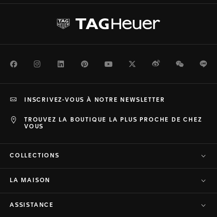
Facebook
Instagram
LinkedIn
Pinterest
Youtube
Twitter
Weibo
WeChat
Li
INSCRIVEZ-VOUS À NOTRE NEWSLETTER
TROUVEZ LA BOUTIQUE LA PLUS PROCHE DE CHEZ
VOUS
COLLECTIONS
LA MAISON
ASSISTANCE