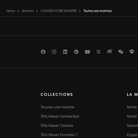
Home
Montres
CHOISIR VOTRE MONTRE
Toutes nos montres
Facebook
Instagram
LinkedIn
Pinterest
Youtube
Twitter
Weibo
WeCh
L
COLLECTIONS
LA 
Trouver une montre
Notre 
TAG Heuer Connected
Notre 
TAG Heuer Carrera
Savoir
TAG Heuer Formula 1
Espac