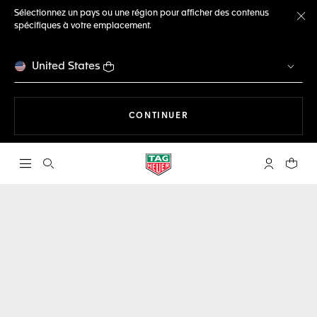
Sélectionnez un pays ou une région pour afficher des contenus
spécifiques à votre emplacement.
Fe
United States
LA NAVIGATION SUR LE S
CONTINUER
Ouvrir la barre de recherche
Compte My
Votre 