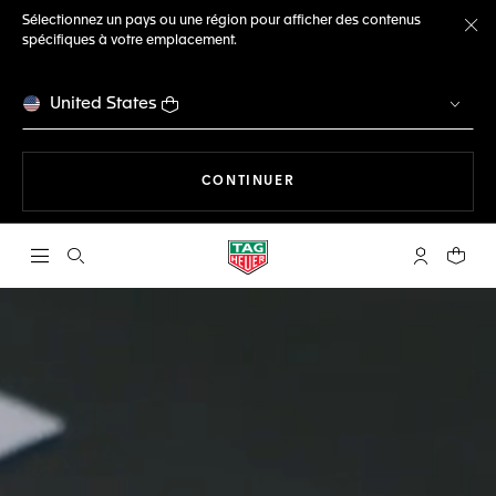
Sélectionnez un pays ou une région pour afficher des contenus
spécifiques à votre emplacement.
Fe
United States
LA NAVIGATION SUR LE S
CONTINUER
Ouvrir la barre de recherche
Compte My
Votre 