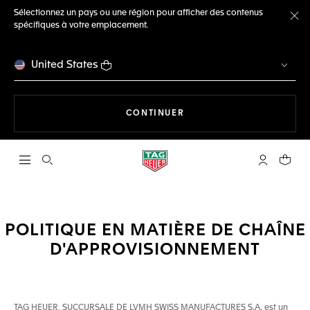
Sélectionnez un pays ou une région pour afficher des contenus
spécifiques à votre emplacement.
Fe
United States
LA NAVIGATION SUR LE S
CONTINUER
Ouvrir la barre de recherche
Compte My
Votre 
POLITIQUE EN MATIÈRE DE CHAÎNE
D'APPROVISIONNEMENT
TAG HEUER, SUCCURSALE DE LVMH SWISS MANUFACTURES S.A. est un