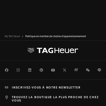
My TAG Heuer
Politique en matière de chaîne d'approvisionnement
Facebook
Instagram
LinkedIn
Pinterest
Youtube
Twitter
Weibo
WeChat
Li
INSCRIVEZ-VOUS À NOTRE NEWSLETTER
TROUVEZ LA BOUTIQUE LA PLUS PROCHE DE CHEZ
VOUS