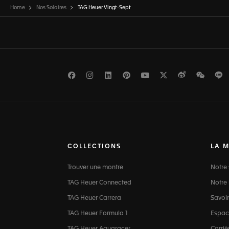
Home
Nos Solaires
TAG Heuer Vingt-Sept
Facebook
Instagram
LinkedIn
Pinterest
Youtube
Twitter
Weibo
WeCh
L
COLLECTIONS
LA 
Trouver une montre
Notre 
TAG Heuer Connected
Notre 
TAG Heuer Carrera
Savoir
TAG Heuer Formula 1
Espac