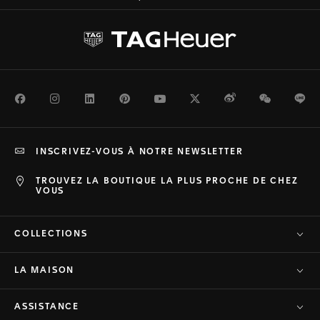
Facebook
Instagram
LinkedIn
Pinterest
Youtube
Twitter
Weibo
WeChat
Li
INSCRIVEZ-VOUS À NOTRE NEWSLETTER
TROUVEZ LA BOUTIQUE LA PLUS PROCHE DE CHEZ
VOUS
COLLECTIONS
LA MAISON
ASSISTANCE