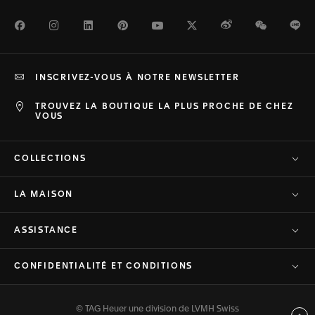
Facebook
Instagram
LinkedIn
Pinterest
Youtube
Twitter
Weibo
WeChat
Li
INSCRIVEZ-VOUS À NOTRE NEWSLETTER
TROUVEZ LA BOUTIQUE LA PLUS PROCHE DE CHEZ
VOUS
COLLECTIONS
LA MAISON
ASSISTANCE
CONFIDENTIALITÉ ET CONDITIONS
© TAG Heuer une division de LVMH Swiss