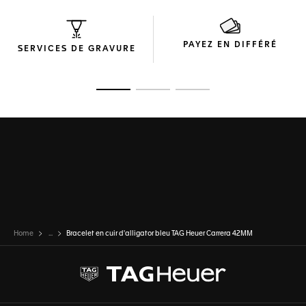
PAYEZ EN DIFFÉRÉ
SERVICES DE GRAVURE
Ouvrir la diapositive 1
Ouvrir la diapositive 2
Ouvrir la diapositive 3
Home
...
Bracelet en cuir d'alligator bleu TAG Heuer Carrera 42MM