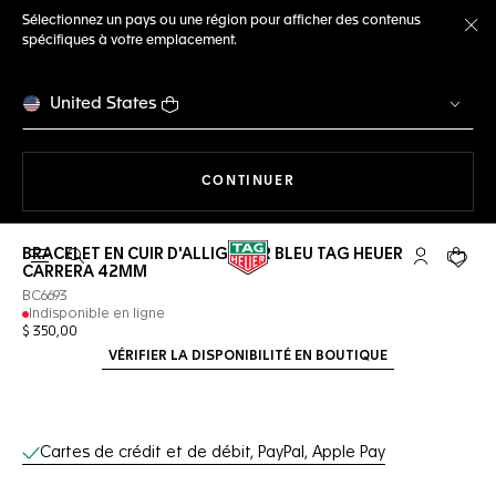
Sélectionnez un pays ou une région pour afficher des contenus
spécifiques à votre emplacement.
Fe
United States
LA NAVIGATION SUR LE S
CONTINUER
BRACELET EN CUIR D'ALLIGATOR BLEU TAG HEUER
Ouvrir la barre de recherche
Compte My
Votre 
CARRERA 42MM
BC6693
Indisponible en ligne
$ 350,00
VÉRIFIER LA DISPONIBILITÉ EN BOUTIQUE
Services en ligne
Cartes de crédit et de débit, PayPal, Apple Pay