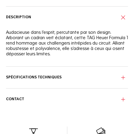
DESCRIPTION
Audacieuse dans l’esprit, percutante par son design.
Arborant un cadran vert éclatant, cette TAG Heuer Formula 1
rend hommage aux challengers intrépides du circuit. Alliant
robustesse et polyvalence, elle s’adresse à ceux qui osent
dépasser leurs limites.
Le cadran vert intense, ponctué de trois sous-compteurs et
d’index audacieux, offre une lisibilité irréprochable sur la
piste comme au quotidien.
SPÉCIFICATIONS TECHNIQUES
Réalisé en acier inoxydable finement brossé, le boîtier de
43 mm affiche une allure à la fois sportive et luxueuse.
C'est l'allié idéal sur la piste.
CONTACT
La lunette tachymétrique en acier et la couronne assortie,
toutes deux revêtues de PVD noir, vous aident à prendre
des décisions en une fraction de seconde en pleine course.
La victoire est en ligne de mire.