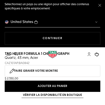
Sélectionnez un pays ou une région pour afficher des contenus
spécifiques à votre emplacement.
Fe
United States
LA NAVIGATION SUR LE S
CONTINUER
TAG HEUER FORMULA 1 CHRONOGRAPH
Ouvrir la barre de recherche
Compte My
Votre 
Quartz, 43 mm, Acier
CAZ101AP.BA0842
FAIRE GRAVER VOTRE MONTRE
$ 2.550,00
AJOUTER AU PANIER
VÉRIFIER LA DISPONIBILITÉ EN BOUTIQUE