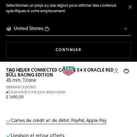
Sélectionnez un pays ou une région pour afficher des contenus
spécifiques à votre emplacement.
Fe
United States
LA NAVIGATION SUR LE S
CONTINUER
TAG HEUER CONNECTED CALIBRE E4 X ORACLE RED
Ouvrir la barre de recherche
Compte My
Votre 
BULL RACING EDITION
45 mm, Titane
SBR8A80.EB0365
Ce produit n'est plus disponible.
$ 1.650,00
Services en ligne
Cartes de crédit et de débit, PayPal, Apple Pay
Livraison et retour offerts