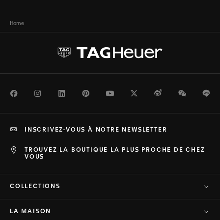
Home
Facebook
Instagram
LinkedIn
Pinterest
Youtube
Twitter
Weibo
WeChat
Li
INSCRIVEZ-VOUS À NOTRE NEWSLETTER
TROUVEZ LA BOUTIQUE LA PLUS PROCHE DE CHEZ
VOUS
COLLECTIONS
LA MAISON