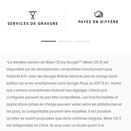
Edition. Ces cadrans apportent le frisson de la course
automobile à votre poignet.
Fabriqué en titane grade 2 revêtu de DLC noir, le boîtier de
PAYEZ EN DIFFÉRÉ
45 mm est assorti d'un bracelet bi-matière en caoutchouc
SERVICES DE GRAVURE
noir et veau bleu à finition asphalte, ainsi que d'un bracelet
supplémentaire en caoutchouc noir pour une durabilité et
un confort optimaux.
Ouvrir la diapositive 1
Ouvrir la diapositive 2
Ouvrir la diapositive 3
L'application Oracle Red Bull Racing dédiée vous permet de
suivre le parcours de l'équipe, offrant une expérience
dynamique tout au long de chacune des courses, y compris
*La dernière version de Wear OS by Google™ (Wear OS 3) est
les comptes à rebours, les encouragements de l'équipe et
disponible sur les smartphones compatibles fonctionnant sous
les classements annuels d'après-course.****
Android 8.0+ avec les Google Mobile Services pris en charge (sauf
édition Go et les smartphones sans Google Play) ou iOS 15.0+. Notez
que certains smartphones Android aux réglages chinois pré-
configurés peuvent ne pas être compatibles. Les fonctionnalités et
applications prises en charge peuvent varier selon les plateformes et
les pays, la compatibilité pouvant être modifiée. Il est possible
qu'elles ne soient proposées que dans certaines langues. Wear OS 3
est indisponible en Chine. Si vous avez un doute quant à la