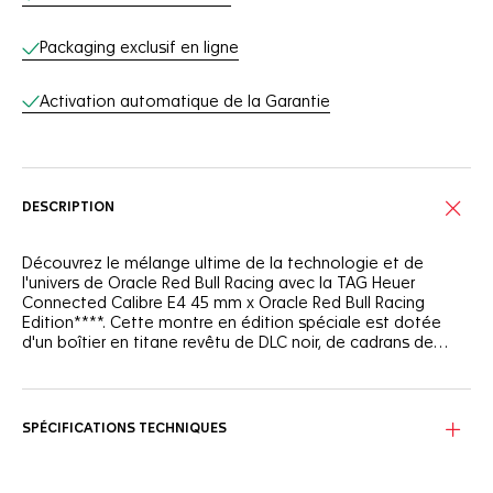
Packaging exclusif en ligne
Activation automatique de la Garantie
DESCRIPTION
Découvrez le mélange ultime de la technologie et de
l'univers de Oracle Red Bull Racing avec la TAG Heuer
Connected Calibre E4 45 mm x Oracle Red Bull Racing
Edition****. Cette montre en édition spéciale est dotée
d'un boîtier en titane revêtu de DLC noir, de cadrans de
montre exclusifs et d'une application personnalisée qui
vous plonge dans le monde palpitant d'Oracle Red Bull
Le cadran de la montre comprend quatre cadrans exclusifs
Racing.
: « Saison », qui suit les sites de course de l'équipe Oracle
Red Bull Racing, « Asphalte », inspiré par la texture du circuit,
SPÉCIFICATIONS TECHNIQUES
« RB20 », nommé d'après la voiture Oracle Red Bull Racing
de cette année, et « TAG Heuer Formula 1 », qui fait écho au
cadran de la TAG Heuer Formula 1 Red Bull Racing Special