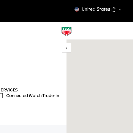
United States
Show/Hide filters
我的位置
SERVICES
Connected Watch Trade-in