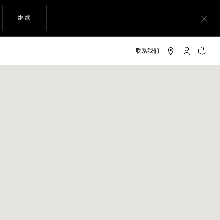
使用网站导航
继续
关
My TAG He
您的购