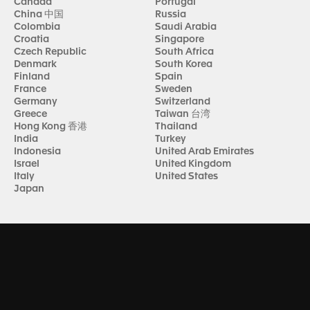
Canada
Portugal
China 中国
Russia
Colombia
Saudi Arabia
Croatia
Singapore
Czech Republic
South Africa
Denmark
South Korea
Finland
Spain
France
Sweden
Germany
Switzerland
Greece
Taiwan 台湾
Hong Kong 香港
Thailand
India
Turkey
Indonesia
United Arab Emirates
Israel
United Kingdom
Italy
United States
Japan