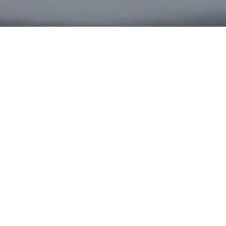
章节
为了获得更好的体验，请打开您的扬声器。
上一章
章节 2 : 表壳
设计
设置
暂
暂停视频
相关内容
My TAG Heuer
精湛工艺