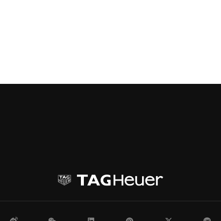
微博
WeChat
领英
Pinterest
Twitter
Li