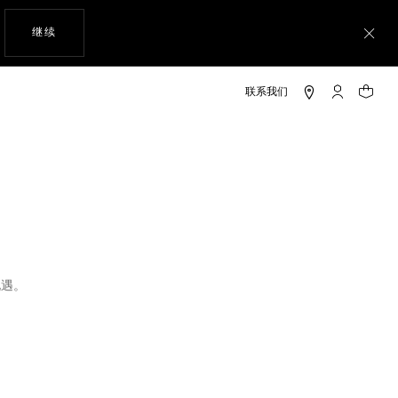
使用网站导航
继续
关
My TAG He
您的购