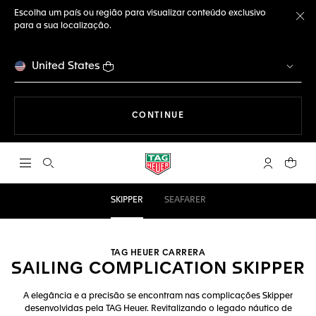
Escolha um país ou região para visualizar conteúdo exclusivo
para a sua localização.
Fe
United States
A NAVEGAR PELO SITE
CONTINUE
Abrir a busca
Conta My T
Seu c
SKIPPER
SEAFARER
TAG HEUER CARRERA
SAILING COMPLICATION SKIPPER
A elegância e a precisão se encontram nas complicações Skipper
desenvolvidas pela TAG Heuer. Revitalizando o legado náutico de