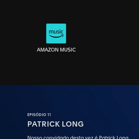
AMAZON MUSIC
EPISÓDIO 11
PATRICK LONG
Nosso convidado desta vez é Patrick Long,