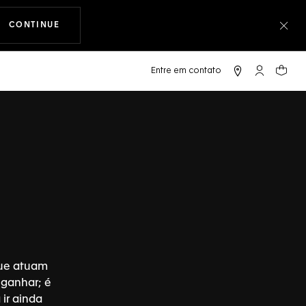
CONTINUE
A NAVEGAR PELO SITE
Fec
Conta My T
Seu c
que atuam
 ganhar; é
ir ainda