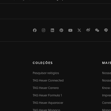
Facebook
Instagram
LinkedIn
Pinterest
Youtube
Twitter
Weibo
WeCh
L
COLEÇÕES
MAI
Pesquisar relógios
Nossa
TAG Heuer Connected
Nossa 
TAG Heuer Carrera
Know
TAG Heuer Formula 1
Impre
TAG Heuer Aquaracer
Carre
TAG Heuer Monaco
Mapa 