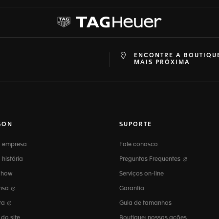
ENCONTRE A BOUTIQU
at
ine
MAIS PRÓXIMA
SON
SUPORTE
 empresa
Fale conosco
história
Preguntas Frequentes
-how
Serviços on-line
nsa
Garantia
ira
Guia de tamanhos
do site
Boutique: nossas ações