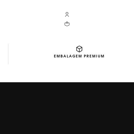
Conta My TAG Heuer
Seu carrinho contém 0 produtos
EMBALAGEM
PREMIUM