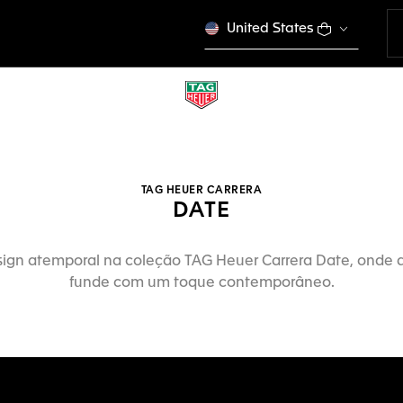
United States
TAG HEUER CARRERA
DATE
ign atemporal na coleção TAG Heuer Carrera Date, onde a
funde com um toque contemporâneo.