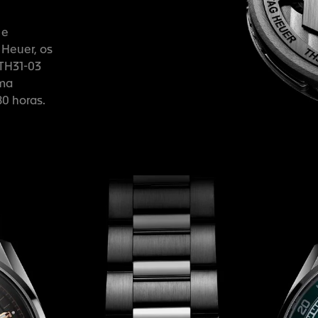
 e
 Heuer, os
TH31-03
uma
0 horas.