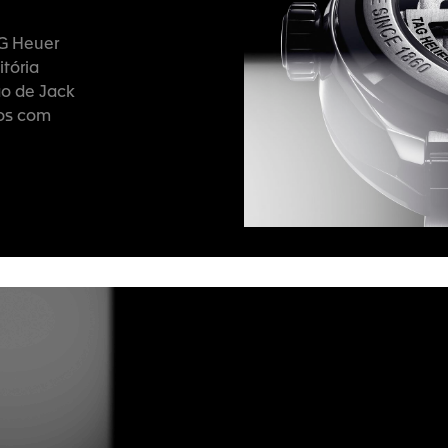
AG Heuer
itória
ão de Jack
sos com