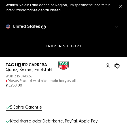
Wählen Sie ein Land oder eine Region, um spezifische Inhalte für
Ihren Standort anzeigen zu lassen.
Me
United States
MIT DER NAVIGATION 
FAHREN SIE FORT
TAG HEUER CARRERA
Suche öffnen
My TAG Heu
Ihr Wa
Quarz, 36 mm, Edelstahl
WBK1316.BA0652
Dieses Produkt wird nicht mehr hergestellt.
€ 5.750,00
Online-Services
5 Jahre Garantie
Kreditkarte oder Debitkarte, PayPal, Apple Pay