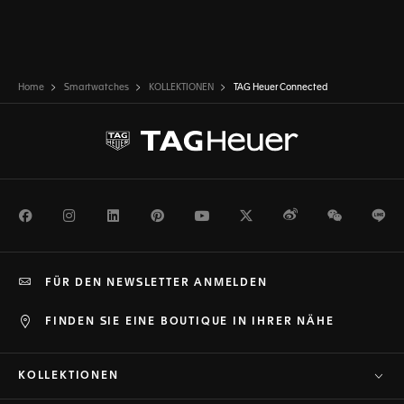
Home
Smartwatches
KOLLEKTIONEN
TAG Heuer Connected
Facebook
Instagram
LinkedIn
Pinterest
Youtube
Twitter
Weibo
WeChat
Li
FÜR DEN NEWSLETTER ANMELDEN
FINDEN SIE EINE BOUTIQUE IN IHRER NÄHE
KOLLEKTIONEN