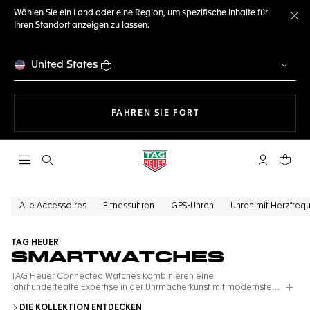
Wählen Sie ein Land oder eine Region, um spezifische Inhalte für
Ihren Standort anzeigen zu lassen.
Me
United States
MIT DER NAVIGATION 
FAHREN SIE FORT
Suche öffnen
My TAG Heu
Ihr Wa