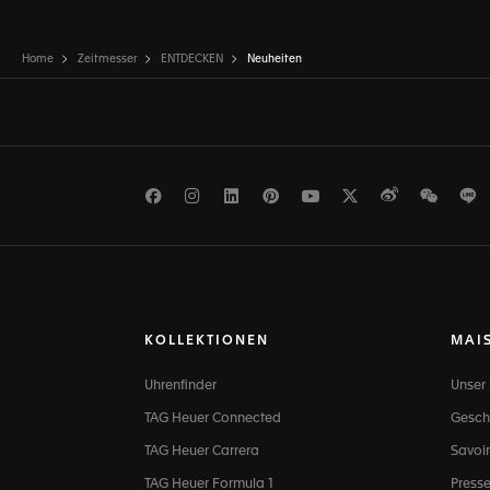
Home
Zeitmesser
ENTDECKEN
Neuheiten
Facebook
Instagram
LinkedIn
Pinterest
Youtube
Twitter
Weibo
WeCh
L
KOLLEKTIONEN
MAI
Uhrenfinder
Unser
TAG Heuer Connected
Gesch
TAG Heuer Carrera
Savoir
TAG Heuer Formula 1
Press