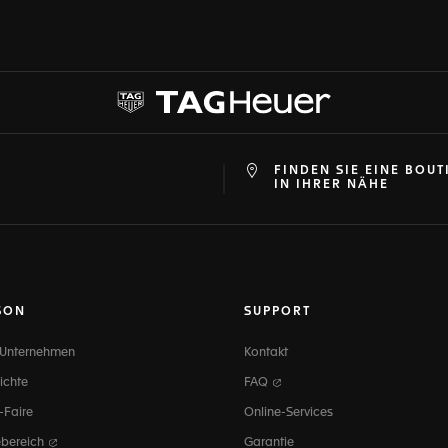
FINDEN SIE EINE BOUT
at
ine
IN IHRER NÄHE
SON
SUPPORT
 Unternehmen
Kontakt
ichte
FAQ
-Faire
Online-Services
ebereich
Garantie