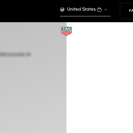
United States
F
TAG HEUER AQUAR
Automatik, 30 mm,
WBP2451.FT6200
Online ausverkauft
€ 5.300,00
VE
5 Jahre Garantie
Exklusive Onlin