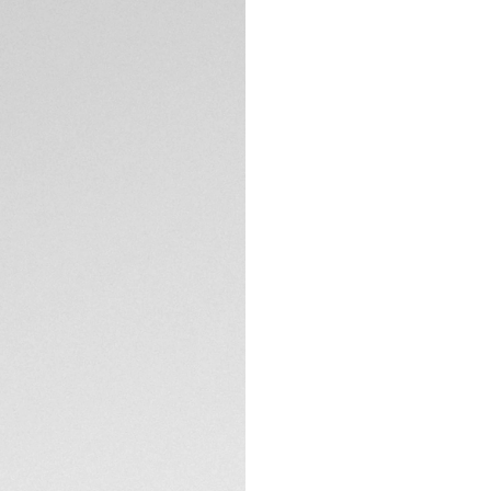
BESCHREIBUNG
Die Eleganz dieser
Detail, nicht zule
und den schimmer
(0,107 ct). Mit ih
passenden widerst
Grenzen zu versch
Das leicht rauchsch
VS-Diamantindizes
(0,107ct) und mit 
TECHNISCHE EIGEN
Das bis 200 Meter
aus Edelstahl ist 
einer passenden v
KONTAKT
Das konische schw
Edelstahlschließe
ausgestattet und 